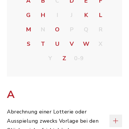
A
B
C
D
E
F
G
H
I
J
K
L
M
N
O
P
Q
R
S
T
U
V
W
X
Y
Z
0-9
A
Abrechnung einer Lotterie oder
Ausspielung zwecks Vorlage bei den