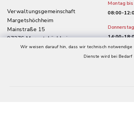
Montag bis 
Verwaltungsgemeinschaft
08:00-12:
Margetshöchheim
Donnerstag 
Mainstraße 15
14:00-18:
97276 Margetshöchheim
Wir weisen darauf hin, dass wir technisch notwendige 
0931 46862-0
Dienste wird bei Bedarf
0931 46862-30
buergerbuero@margetshoechheim.de
Kontakt
Barrierefreiheit
Datenschutz