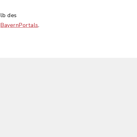
alb des
s
BayernPortals
.