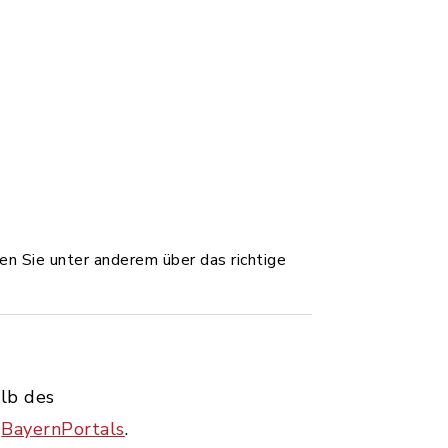
ren Sie unter anderem über das richtige
alb des
s
BayernPortals
.