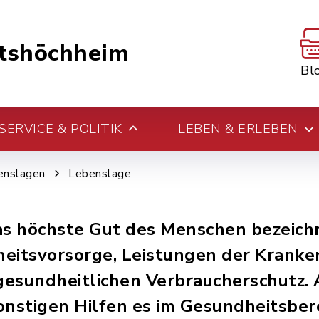
tshöchheim
Bl
ERVICE & POLITIK
LEBEN & ERLEBEN
enslagen
Lebenslage
as höchste Gut des Menschen bezeichn
eitsvorsorge, Leistungen der Kranke
gesundheitlichen Verbraucherschutz.
onstigen Hilfen es im Gesundheitsbere