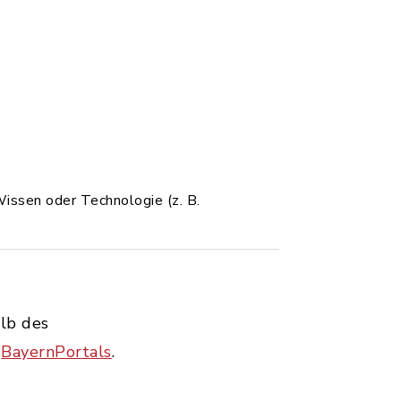
issen oder Technologie (z. B.
alb des
s
BayernPortals
.