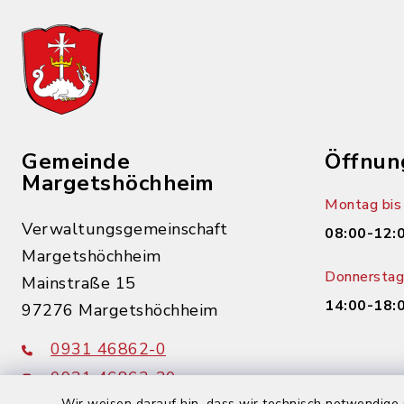
Gemeinde
Öffnun
Margetshöchheim
Montag bis 
Verwaltungsgemeinschaft
08:00-12:
Margetshöchheim
Donnerstag 
Mainstraße 15
14:00-18:
97276 Margetshöchheim
0931 46862-0
0931 46862-30
Wir weisen darauf hin, dass wir technisch notwendige 