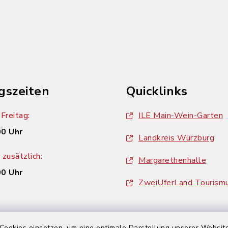
gszeiten
Quicklinks
Freitag:
ILE Main-Wein-Garten
00 Uhr
Landkreis Würzburg
zusätzlich:
Margarethenhalle
00 Uhr
ZweiUferLand Tourism
Cookies einsetzen, um eine optimale Darstellung unserer Website