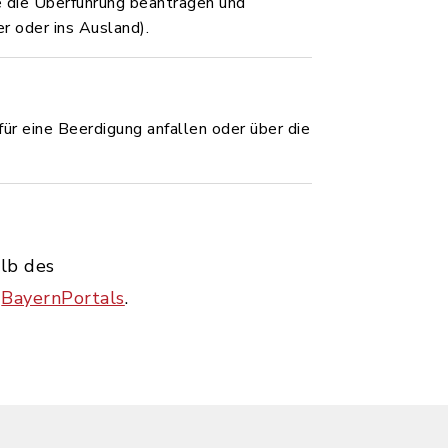
e die Überführung beantragen und
r oder ins Ausland).
 für eine Beerdigung anfallen oder über die
alb des
s
BayernPortals
.