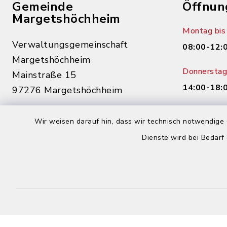
Gemeinde
Öffnun
Margetshöchheim
Montag bis 
Verwaltungsgemeinschaft
08:00-12:
Margetshöchheim
Donnerstag 
Mainstraße 15
14:00-18:
97276 Margetshöchheim
0931 46862-0
Wir weisen darauf hin, dass wir technisch notwendige 
0931 46862-30
Dienste wird bei Bedarf
buergerbuero@margetshoechheim.de