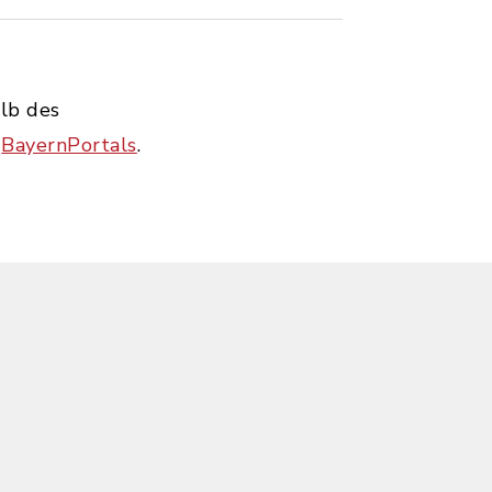
alb des
s
BayernPortals
.