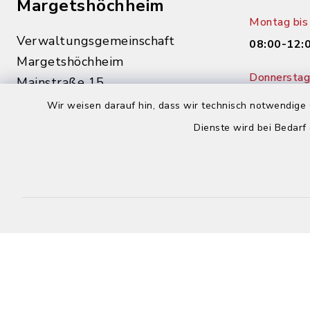
Margetshöchheim
Montag bis 
Verwaltungsgemeinschaft
08:00-12:
Margetshöchheim
Donnerstag 
Mainstraße 15
14:00-18:
97276 Margetshöchheim
Wir weisen darauf hin, dass wir technisch notwendige 
Dienste wird bei Bedarf
0931 46862-0
0931 46862-30
buergerbuero@margetshoechheim.de