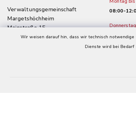
Montag bis 
Verwaltungsgemeinschaft
08:00-12:
Margetshöchheim
Donnerstag 
Mainstraße 15
14:00-18:
97276 Margetshöchheim
Wir weisen darauf hin, dass wir technisch notwendige 
Dienste wird bei Bedarf
0931 46862-0
0931 46862-30
buergerbuero@margetshoechheim.de
Kontakt
Barrierefreiheit
Datenschutz