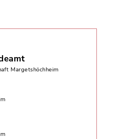
deamt
aft Margetshöchheim
im
im