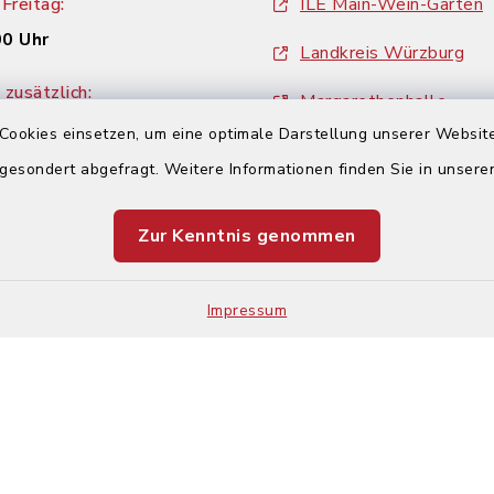
Freitag:
ILE Main-Wein-Garten
00 Uhr
Landkreis Würzburg
zusätzlich:
Margarethenhalle
00 Uhr
Cookies einsetzen, um eine optimale Darstellung unserer Website
ZweiUferLand Tourism
 gesondert abgefragt. Weitere Informationen finden Sie in unser
Zur Kenntnis genommen
Impressum
Impressum
Sitemap
Cookie-Einstellungen