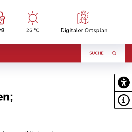
og
Digitaler Ortsplan
26 °C
SUCHE
en;