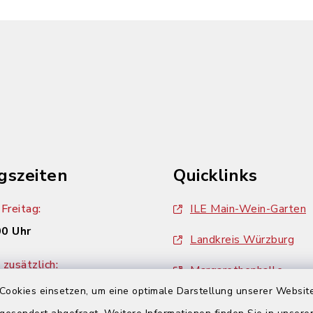
gszeiten
Quicklinks
Freitag:
ILE Main-Wein-Garten
00 Uhr
Landkreis Würzburg
zusätzlich:
Margarethenhalle
00 Uhr
Cookies einsetzen, um eine optimale Darstellung unserer Website
ZweiUferLand Tourism