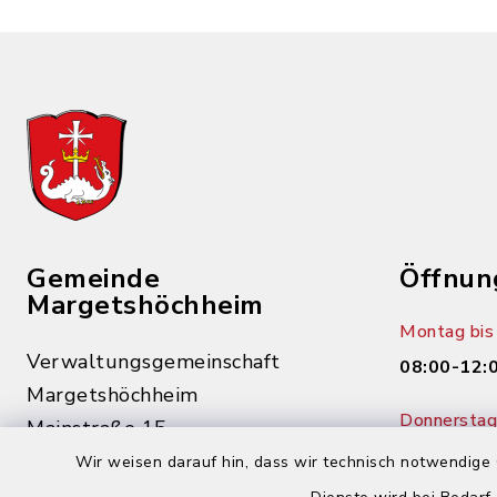
Gemeinde
Öffnun
Margetshöchheim
Montag bis 
Verwaltungsgemeinschaft
08:00-12:
Margetshöchheim
Donnerstag 
Mainstraße 15
14:00-18:
97276 Margetshöchheim
Wir weisen darauf hin, dass wir technisch notwendige 