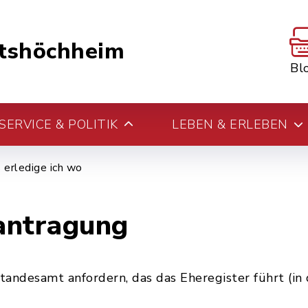
tshöchheim
Bl
ERVICE & POLITIK
LEBEN & ERLEBEN
erledige ich wo
antragung
andesamt anfordern, das das Eheregister führt (in