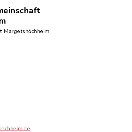
einschaft
im
t Margetshöchheim
oechheim.de