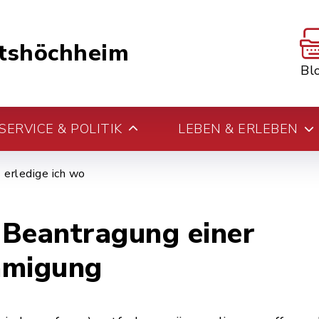
tshöchheim
Bl
ERVICE & POLITIK
LEBEN & ERLEBEN
erledige ich wo
; Beantragung einer
migung