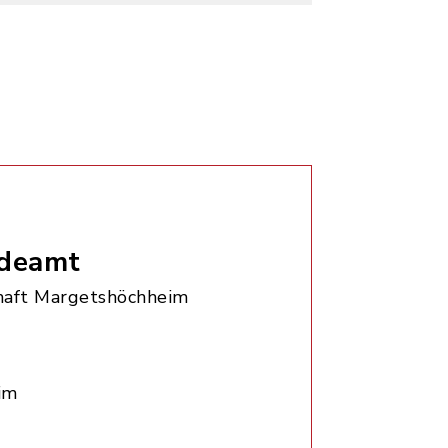
deamt
aft Margetshöchheim
im