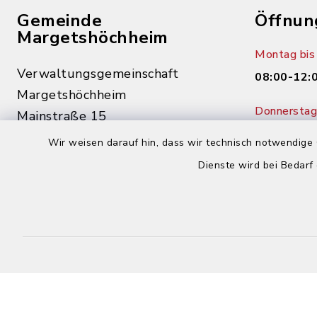
Gemeinde
Öffnun
Margetshöchheim
Montag bis 
Verwaltungsgemeinschaft
08:00-12:
Margetshöchheim
Donnerstag 
Mainstraße 15
14:00-18:
97276 Margetshöchheim
Wir weisen darauf hin, dass wir technisch notwendige 
Dienste wird bei Bedarf
0931 46862-0
0931 46862-30
buergerbuero@margetshoechheim.de