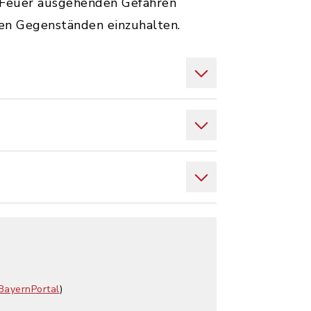
en Feuer ausgehenden Gefahren
en Gegenständen einzuhalten.
BayernPortal
)