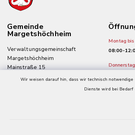
Gemeinde
Öffnun
Margetshöchheim
Montag bis 
Verwaltungsgemeinschaft
08:00-12:
Margetshöchheim
Donnerstag 
Mainstraße 15
14:00-18:
97276 Margetshöchheim
Wir weisen darauf hin, dass wir technisch notwendige 
0931 46862-0
Dienste wird bei Bedarf
0931 46862-30
buergerbuero@margetshoechheim.de