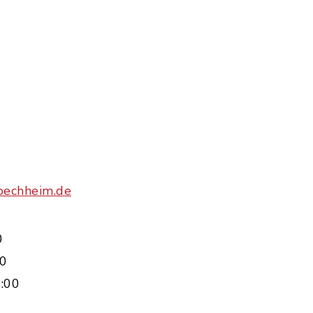
oechheim.de
0
00
:00