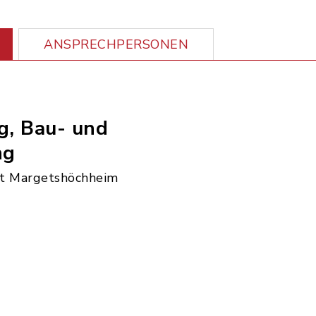
ANSPRECHPERSONEN
g, Bau- und
ng
t Margetshöchheim