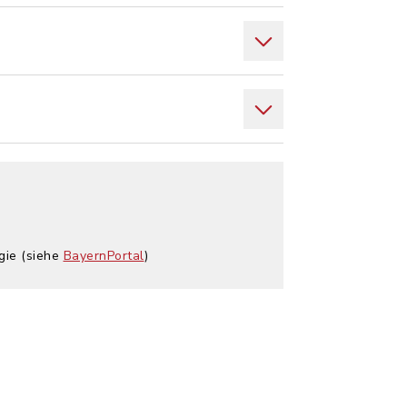
gie (siehe
BayernPortal
)