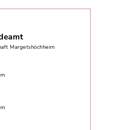
deamt
aft Margetshöchheim
im
im