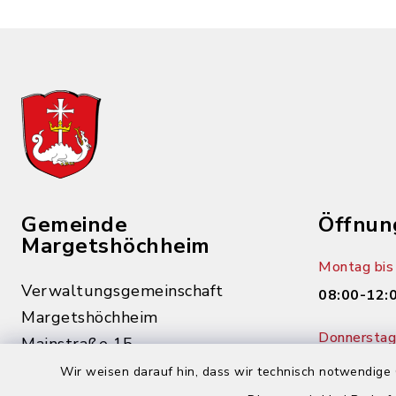
Gemeinde
Öffnun
Margetshöchheim
Montag bis 
Verwaltungsgemeinschaft
08:00-12:
Margetshöchheim
Donnerstag 
Mainstraße 15
14:00-18:
97276 Margetshöchheim
Wir weisen darauf hin, dass wir technisch notwendige 