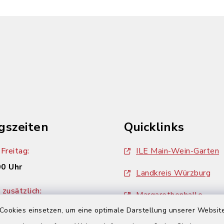
gszeiten
Quicklinks
Freitag:
ILE Main-Wein-Garten
00 Uhr
Landkreis Würzburg
zusätzlich:
Margarethenhalle
00 Uhr
Cookies einsetzen, um eine optimale Darstellung unserer Website
ZweiUferLand Tourism