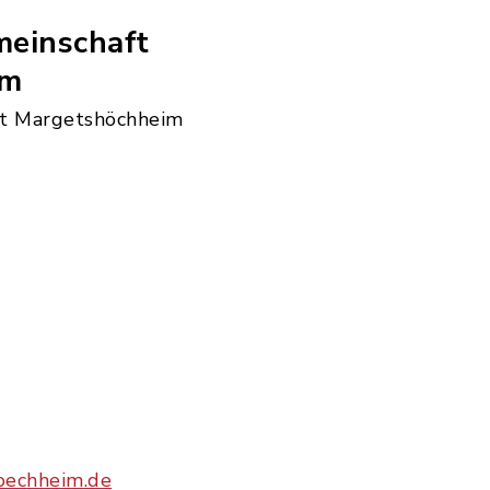
einschaft
im
t Margetshöchheim
oechheim.de