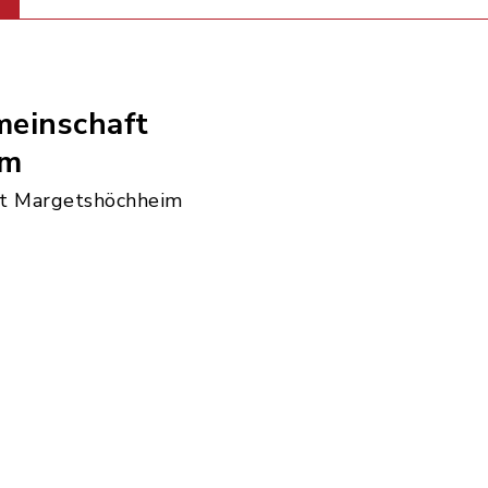
einschaft
im
t Margetshöchheim