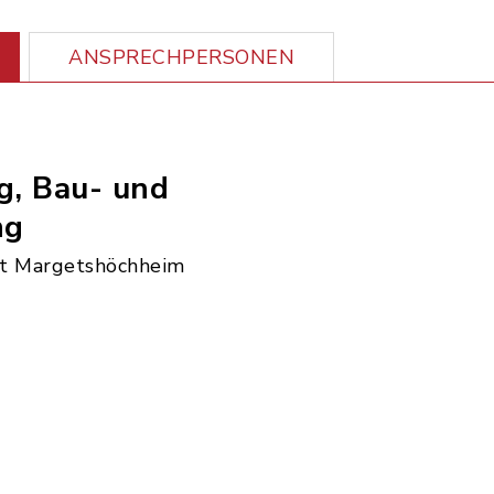
ANSPRECHPERSONEN
g, Bau- und
ng
t Margetshöchheim