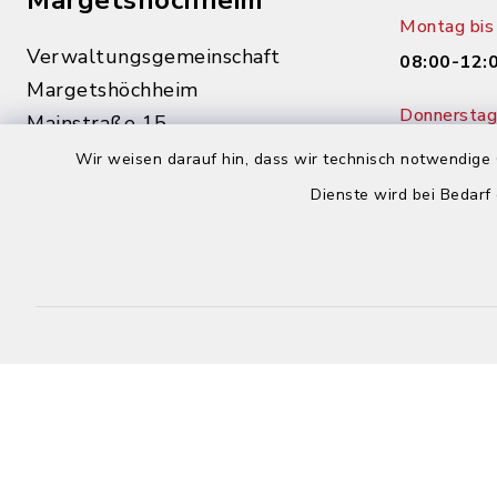
Margetshöchheim
Montag bis 
Verwaltungsgemeinschaft
08:00-12:
Margetshöchheim
Donnerstag 
Mainstraße 15
14:00-18:
97276 Margetshöchheim
Wir weisen darauf hin, dass wir technisch notwendige 
Dienste wird bei Bedarf
0931 46862-0
0931 46862-30
buergerbuero@margetshoechheim.de
Kontakt
Barrierefreiheit
Datenschutz