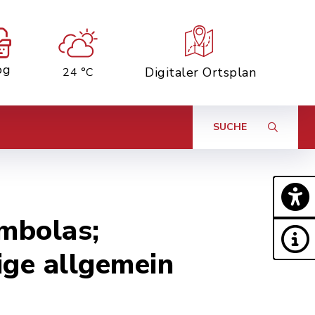
og
Digitaler Ortsplan
24 °C
SUCHE
ombolas;
ige allgemein