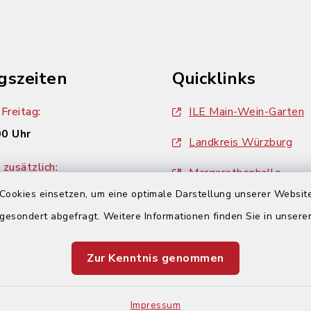
gszeiten
Quicklinks
Freitag:
ILE Main-Wein-Garten
00 Uhr
Landkreis Würzburg
zusätzlich:
Margarethenhalle
00 Uhr
Cookies einsetzen, um eine optimale Darstellung unserer Website
ZweiUferLand Tourism
 gesondert abgefragt. Weitere Informationen finden Sie in unser
Zur Kenntnis genommen
Impressum