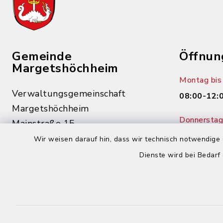
Gemeinde
Öffnun
Margetshöchheim
Montag bis 
Verwaltungsgemeinschaft
08:00-12:
Margetshöchheim
Donnerstag 
Mainstraße 15
14:00-18:
97276 Margetshöchheim
Wir weisen darauf hin, dass wir technisch notwendige 
Dienste wird bei Bedarf
0931 46862-0
0931 46862-30
buergerbuero@margetshoechheim.de