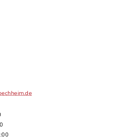
oechheim.de
0
00
:00