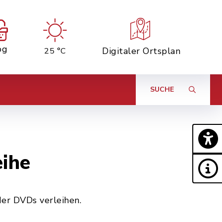
og
Digitaler Ortsplan
25 °C
SUCHE
eihe
er DVDs verleihen.