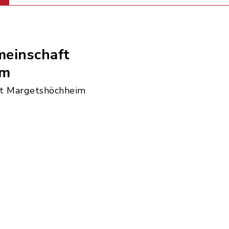
einschaft
im
t Margetshöchheim