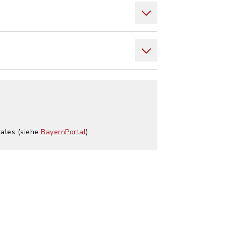
tales (siehe
BayernPortal
)