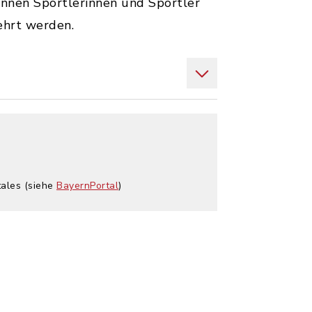
nnen Sportlerinnen und Sportler
ehrt werden.
tales (siehe
BayernPortal
)