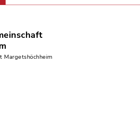
einschaft
im
t Margetshöchheim