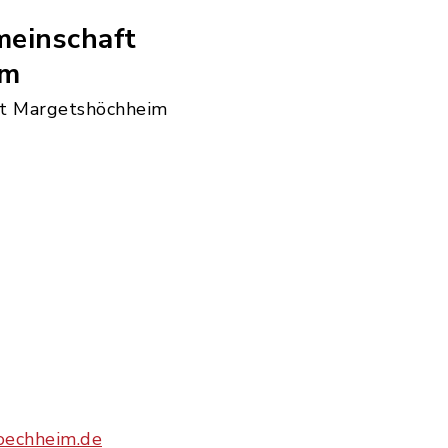
einschaft
im
t Margetshöchheim
oechheim.de