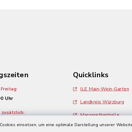
gszeiten
Quicklinks
Freitag:
ILE Main-Wein-Garten
00 Uhr
Landkreis Würzburg
zusätzlich:
Margarethenhalle
00 Uhr
Cookies einsetzen, um eine optimale Darstellung unserer Website
ZweiUferLand Tourism