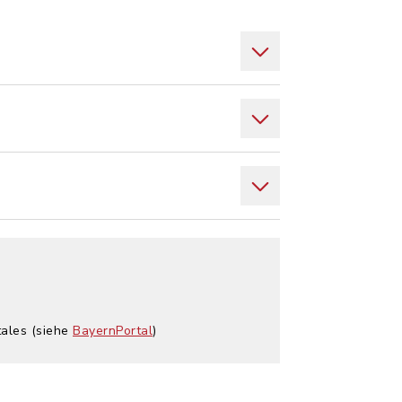
tales (siehe
BayernPortal
)