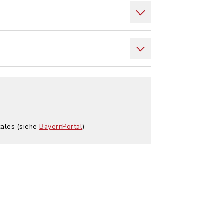
tales (siehe
BayernPortal
)