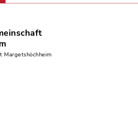
einschaft
im
t Margetshöchheim