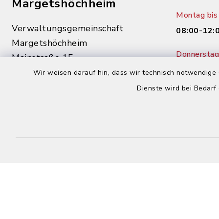
Margetshöchheim
Montag bis 
Verwaltungsgemeinschaft
08:00-12:
Margetshöchheim
Donnerstag 
Mainstraße 15
14:00-18:
97276 Margetshöchheim
Wir weisen darauf hin, dass wir technisch notwendige 
Dienste wird bei Bedarf
0931 46862-0
0931 46862-30
buergerbuero@margetshoechheim.de