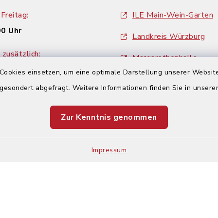
Freitag:
ILE Main-Wein-Garten
00 Uhr
Landkreis Würzburg
zusätzlich:
Margarethenhalle
00 Uhr
Cookies einsetzen, um eine optimale Darstellung unserer Website
ZweiUferLand Tourism
 gesondert abgefragt. Weitere Informationen finden Sie in unser
Zur Kenntnis genommen
Impressum