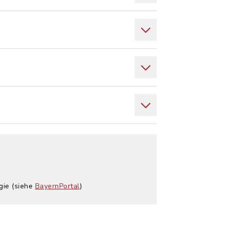
gie (siehe
BayernPortal
)