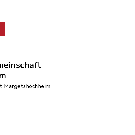
einschaft
im
t Margetshöchheim