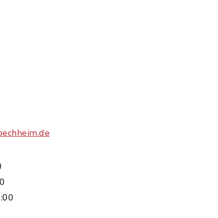
oechheim.de
0
00
:00