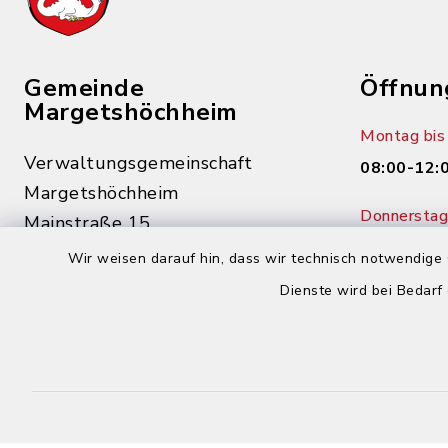
Gemeinde
Öffnun
Margetshöchheim
Montag bis 
Verwaltungsgemeinschaft
08:00-12:
Margetshöchheim
Donnerstag 
Mainstraße 15
14:00-18:
97276 Margetshöchheim
Wir weisen darauf hin, dass wir technisch notwendige 
Dienste wird bei Bedarf
0931 46862-0
0931 46862-30
buergerbuero@margetshoechheim.de