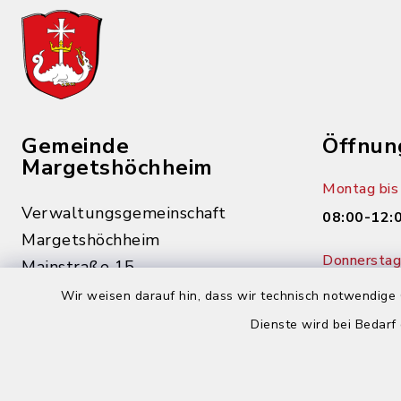
Gemeinde
Öffnun
Margetshöchheim
Montag bis 
Verwaltungsgemeinschaft
08:00-12:
Margetshöchheim
Donnerstag 
Mainstraße 15
14:00-18:
97276 Margetshöchheim
Wir weisen darauf hin, dass wir technisch notwendige 
Dienste wird bei Bedarf
0931 46862-0
0931 46862-30