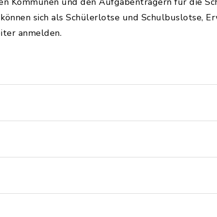
en Kommunen und den Aufgabenträgern für die Sch
r können sich als Schülerlotse und Schulbuslotse, E
iter anmelden.