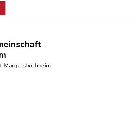
einschaft
im
t Margetshöchheim