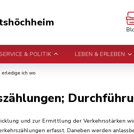
tshöchheim
Bl
ERVICE & POLITIK
LEBEN & ERLEBEN
erledige ich wo
szählungen; Durchführ
cklung und zur Ermittlung der Verkehrsstärken wir
erkehrszählungen erfasst. Daneben werden anlass