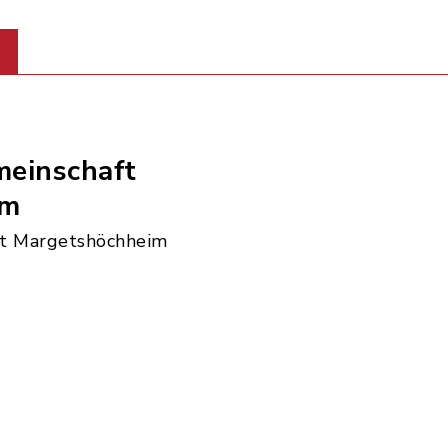
einschaft
im
t Margetshöchheim