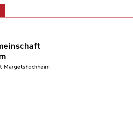
einschaft
im
t Margetshöchheim