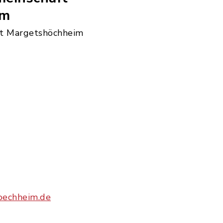
im
t Margetshöchheim
oechheim.de