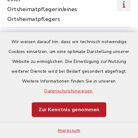
Ortsheimatpflegerin/eines
Ortsheimatpflegers
Hund; Anordnung zum
Wir weisen darauf hin, dass wir technisch notwendige
Maulkorbzwang und zur
Cookies einsetzen, um eine optimale Darstellung unserer
Anleinpflicht
Website zu ermöglichen. Die Einwilligung zur Nutzung
Hunde; Beantragung einer
weiterer Dienste wird bei Bedarf gesondert abgefragt.
Erlaubnis zum Halten eines
Weitere Informationen finden Sie in unseren
Kampfhundes oder eines
Datenschutzhinweisen
.
Negativzeugnisses
Zur Kenntnis genommen
Hundesteuer; An- und
Abmeldung eines Hundes
Impressum