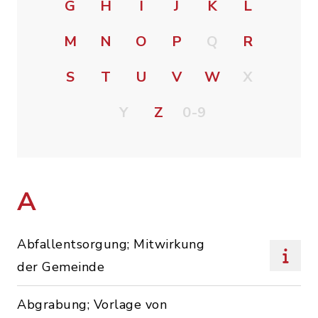
G
H
I
J
K
L
M
N
O
P
Q
R
S
T
U
V
W
X
Y
Z
0-9
A
Abfallentsorgung; Mitwirkung
der Gemeinde
Abgrabung; Vorlage von