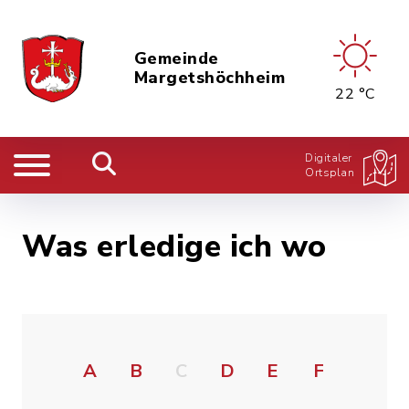
Gemeinde
Margetshöchheim
22 °C
Digitaler
Ortsplan
Was erledige ich wo
A
B
C
D
E
F