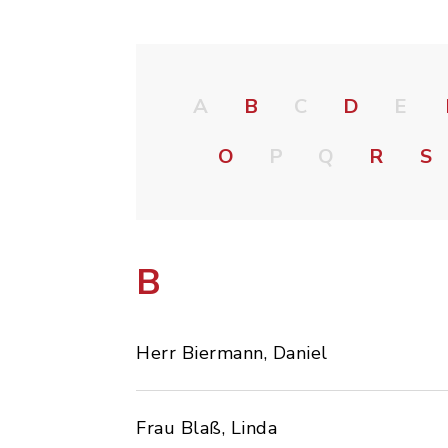
A
B
C
D
E
O
P
Q
R
S
B
Herr Biermann, Daniel
Frau Blaß, Linda