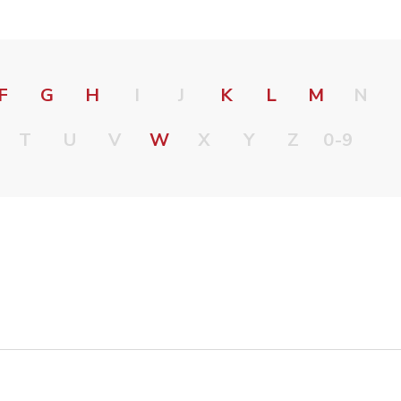
F
G
H
I
J
K
L
M
N
T
U
V
W
X
Y
Z
0-9