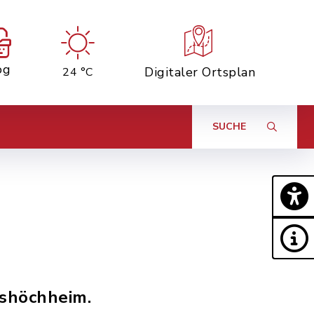
og
Digitaler Ortsplan
24 °C
SUCHE
tshöchheim.