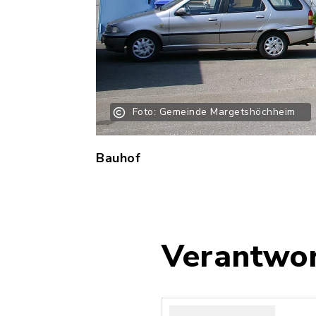
Foto: Gemeinde Margetshöchheim
Bauhof
Verantwor