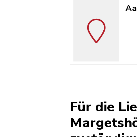
Aa
Für die L
Margetshö