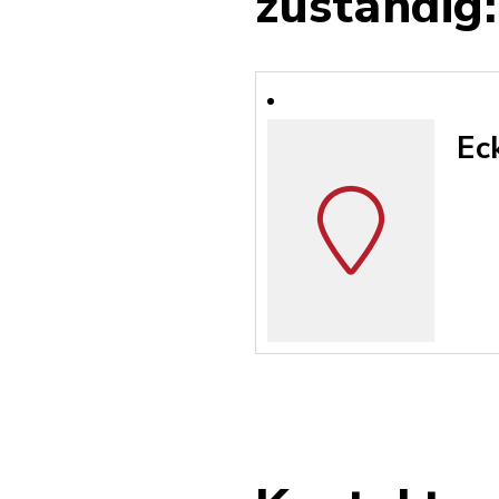
zuständig:
Ec