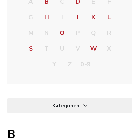
A
B
C
D
E
F
G
H
I
J
K
L
M
N
O
P
Q
R
S
T
U
V
W
X
Y
Z
0-9
Kategorien
B