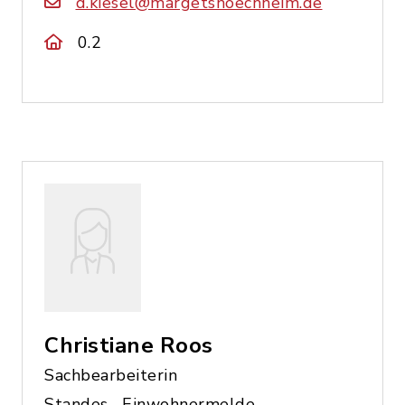
d.kiesel@margetshoechheim.de
0.2
Christiane Roos
Sachbearbeiterin
Standes-, Einwohnermelde-,