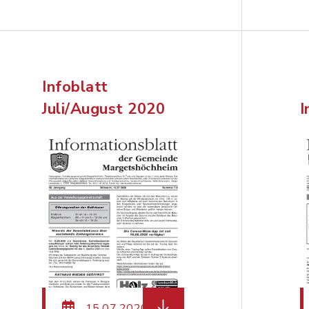
Infoblatt
Juli/August 2020
I
teiname: margetshoechheim-9-2020-Homepage.pdf, D
herunterladen (Dateiname:
15.07.2020