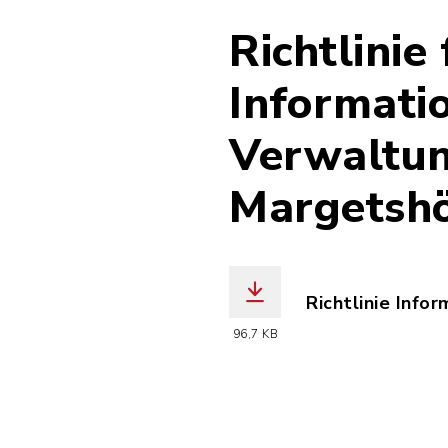
Richtlinie
Informati
Verwaltun
Margetsh
Richtlinie Info
(Dateiname: 20
96,7 KB