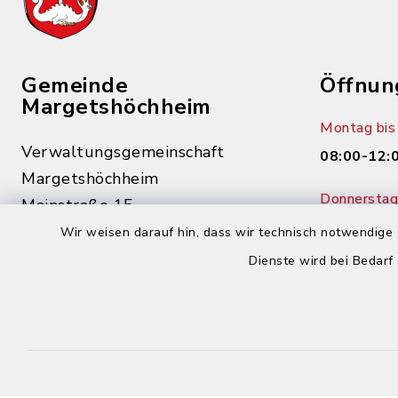
Gemeinde
Öffnun
Margetshöchheim
Montag bis 
Verwaltungsgemeinschaft
08:00-12:
Margetshöchheim
Donnerstag 
Mainstraße 15
14:00-18:
97276 Margetshöchheim
Wir weisen darauf hin, dass wir technisch notwendige 
Dienste wird bei Bedarf
0931 46862-0
0931 46862-30
buergerbuero@margetshoechheim.de