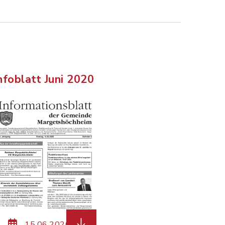
nfoblatt Juni 2020
ateierweiterung: pdf, Dateigröße: 4,27 MB)
 Margetshoechheim-7-2020-Homepage.pdf, Dateierwe
herunterladen (Dateiname: Margets
15.06.2020