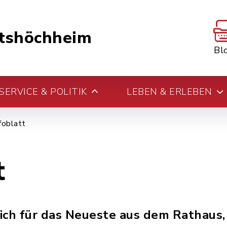
tshöchheim
Bl
ERVICE & POLITIK
LEBEN & ERLEBEN
foblatt
t
sich für das Neueste aus dem Rathaus,