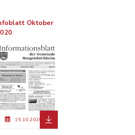
nfoblatt Oktober
2020
 Dateierweiterung: pdf, Dateigröße: 6,41 MB)
 Margetshoechheim-11-2020-Homepage.pdf, Dateier
herunterladen (Dateiname: Margets
15.10.2020