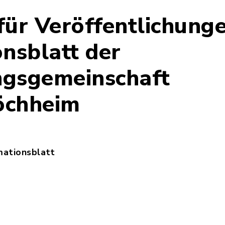
 für Veröffentlichung
onsblatt der
gsgemeinschaft
öchheim
rmationsblatt
24-04-25-KONSOLIDIERTEFASSUNG-Richtlinie_fuer