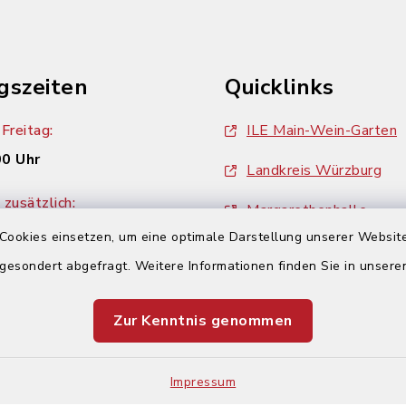
gszeiten
Quicklinks
Freitag:
ILE Main-Wein-Garten
00 Uhr
Landkreis Würzburg
zusätzlich:
Margarethenhalle
00 Uhr
Cookies einsetzen, um eine optimale Darstellung unserer Website
ZweiUferLand Tourism
 gesondert abgefragt. Weitere Informationen finden Sie in unser
Zur Kenntnis genommen
Impressum