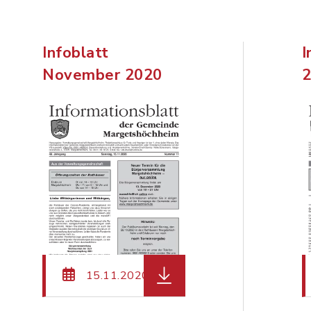
Infoblatt
I
November 2020
teiname: Margetshoechheim_12-2020_Homepage.pdf,
herunterladen (Dateiname:
15.11.2020