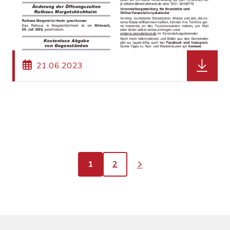
herunter
21.06.2023
1
2