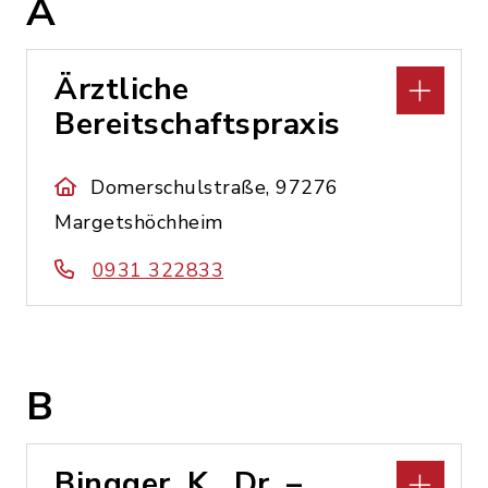
A
Ärztliche
Bereitschaftspraxis
Domerschulstraße, 97276
Margetshöchheim
0931 322833
B
Bingger, K., Dr. –