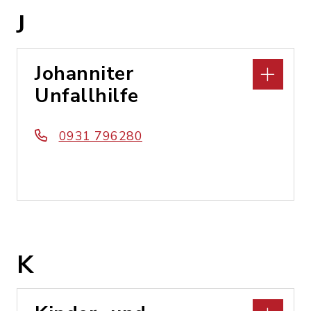
J
Johanniter
Unfallhilfe
0931 796280
K