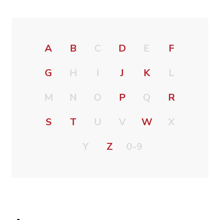
A
B
C
D
E
F
G
H
I
J
K
L
M
N
O
P
Q
R
S
T
U
V
W
X
Y
Z
0-9