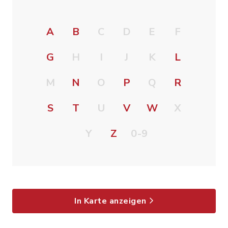
A
B
C
D
E
F
G
H
I
J
K
L
M
N
O
P
Q
R
S
T
U
V
W
X
Y
Z
0-9
In Karte anzeigen