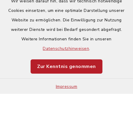
Wir weisen darauf hin, dass wir technisch notwendige
Cookies einsetzen, um eine optimale Darstellung unserer
Website zu ermöglichen. Die Einwilligung zur Nutzung
Kontakt
weiterer Dienste wird bei Bedarf gesondert abgefragt.
Weitere Informationen finden Sie in unseren
Barrierefreiheit
Datenschutzhinweisen
.
Datenschutz
Zur Kenntnis genommen
Impressum
Impressum
Sitemap
Cookie-Einstellungen