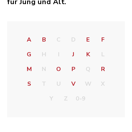
für Jung und Alt.
A
B
C
D
E
F
G
H
I
J
K
L
M
N
O
P
Q
R
S
T
U
V
W
X
Y
Z
0-9