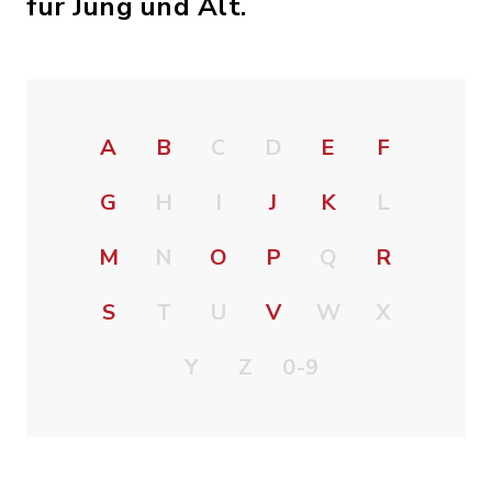
für Jung und Alt.
A
B
C
D
E
F
G
H
I
J
K
L
M
N
O
P
Q
R
S
T
U
V
W
X
Y
Z
0-9