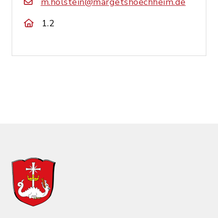
m.holstein@margetshoechheim.de
1.2