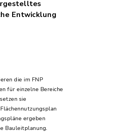
argestelltes
che Entwicklung
ieren die im FNP
n für einzelne Bereiche
setzen sie
r Flächennutzungsplan
ngspläne ergeben
e Bauleitplanung.