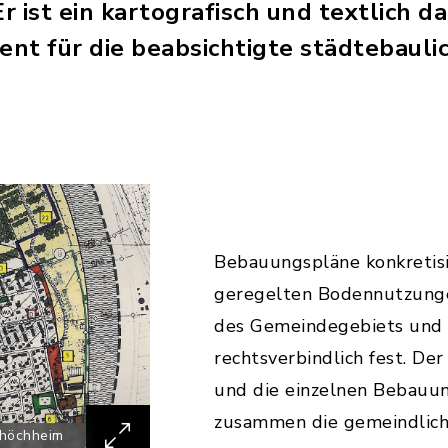
 ist ein kartografisch und textlich d
nt für die beabsichtigte städtebauli
Bebauungspläne konkretis
geregelten Bodennutzunge
des Gemeindegebiets und 
rechtsverbindlich fest. De
und die einzelnen Bebauu
zusammen die gemeindlich
shöchheim