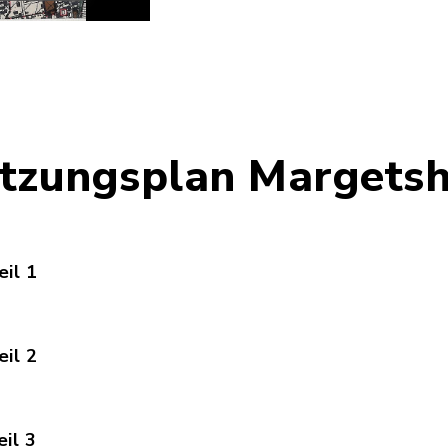
tzungsplan Margets
il 1
Npl_Marg_Legende1.pdf, Dateierweiterung: pdf, D
il 2
Npl_Marg_Legende2.pdf, Dateierweiterung: pdf, D
il 3