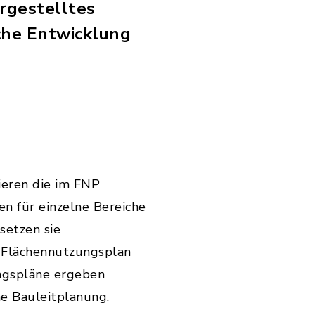
argestelltes
che Entwicklung
ieren die im FNP
n für einzelne Bereiche
setzen sie
r Flächennutzungsplan
ngspläne ergeben
e Bauleitplanung.