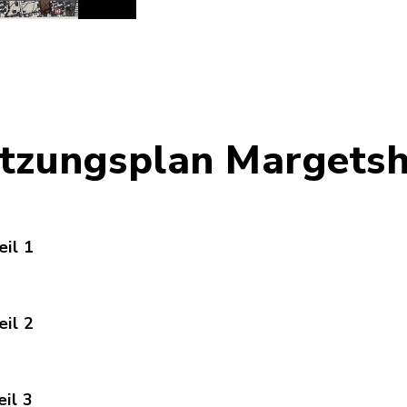
tzungsplan Margets
il 1
Npl_Marg_Legende1.pdf, Dateierweiterung: pdf, D
il 2
Npl_Marg_Legende2.pdf, Dateierweiterung: pdf, D
il 3