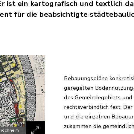
 ist ein kartografisch und textlich d
nt für die beabsichtigte städtebauli
Bebauungspläne konkretis
geregelten Bodennutzunge
des Gemeindegebiets und 
rechtsverbindlich fest. De
und die einzelnen Bebauu
zusammen die gemeindlich
shöchheim