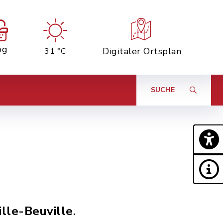
og
Digitaler Ortsplan
31 °C
SUCHE
lle-Beuville.