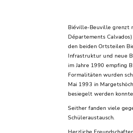
Biéville-Beuville grenzt
Départements Calvados) a
den beiden Ortsteilen Bié
Infrastruktur und neue 
im Jahre 1990 empfing Bü
Formalitäten wurden sch
Mai 1993 in Margetshöchh
besiegelt werden konnte
Seither fanden viele geg
Schüleraustausch.
Herzliche Freundschaften