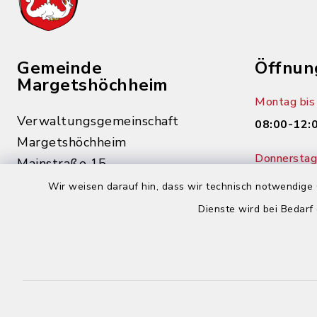
Gemeinde
Öffnun
Margetshöchheim
Montag bis 
Verwaltungsgemeinschaft
08:00-12:
Margetshöchheim
Donnerstag 
Mainstraße 15
14:00-18:
97276 Margetshöchheim
Wir weisen darauf hin, dass wir technisch notwendige 
Dienste wird bei Bedarf
0931 46862-0
0931 46862-30
buergerbuero@margetshoechheim.de