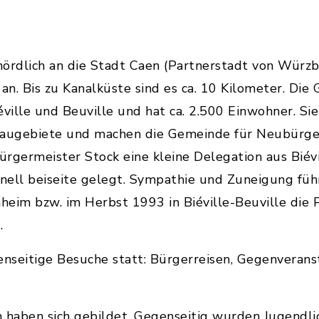
 nördlich an die Stadt Caen (Partnerstadt von Wür
n. Bis zu Kanalküste sind es ca. 10 Kilometer. Die
ville und Beuville und hat ca. 2.500 Einwohner. Sie
Baugebiete und machen die Gemeinde für Neubürger
rgermeister Stock eine kleine Delegation aus Biévi
nell beiseite gelegt. Sympathie und Zuneigung führ
eim bzw. im Herbst 1993 in Biéville-Beuville die P
.
enseitige Besuche statt: Bürgerreisen, Gegenveran
 haben sich gebildet. Gegenseitig wurden Jugendli