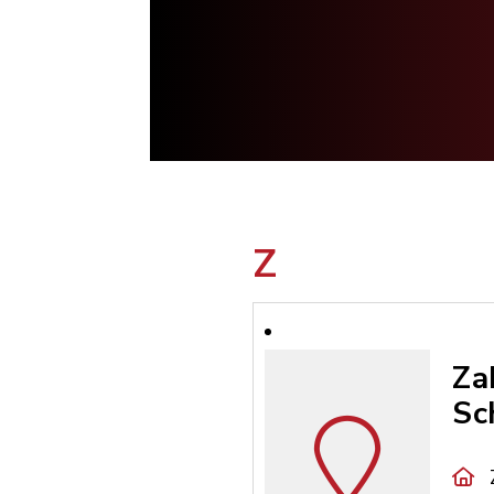
Z
Za
Sc