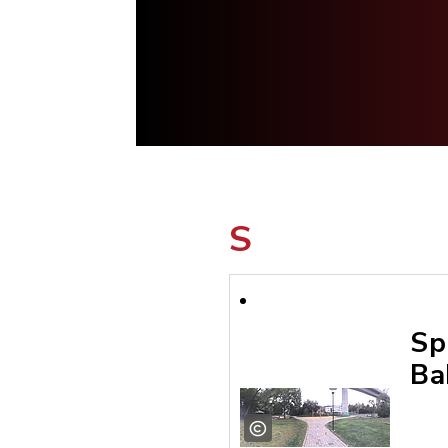
S
Sp
Ba