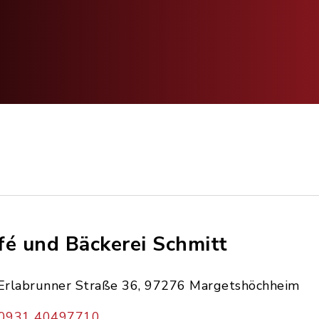
fé und Bäckerei Schmitt
Erlabrunner Straße 36, 97276 Margetshöchheim
0931 40497710