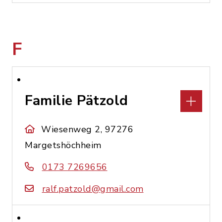
F
Familie Pätzold
Wiesenweg 2, 97276
Margetshöchheim
0173 7269656
ralf.patzold@gmail.com