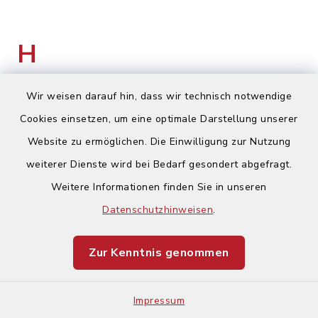
H
Wir weisen darauf hin, dass wir technisch notwendige
Cookies einsetzen, um eine optimale Darstellung unserer
H&D e. K.
Website zu ermöglichen. Die Einwilligung zur Nutzung
weiterer Dienste wird bei Bedarf gesondert abgefragt.
Untere Steigstraße 6, 97276
Weitere Informationen finden Sie in unseren
Margetshöchheim
Datenschutzhinweisen
.
Michael Scheuring
Zur Kenntnis genommen
0931 45257910
Impressum